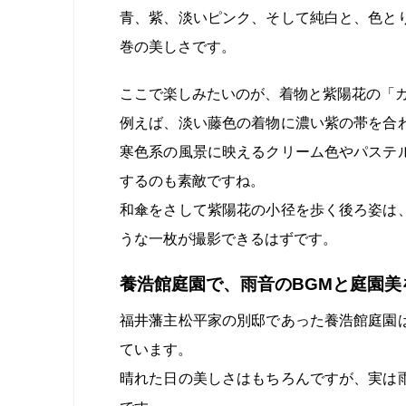
青、紫、淡いピンク、そして純白と、色と
巻の美しさです。
ここで楽しみたいのが、着物と紫陽花の「
例えば、淡い藤色の着物に濃い紫の帯を合
寒色系の風景に映えるクリーム色やパステ
するのも素敵ですね。
和傘をさして紫陽花の小径を歩く後ろ姿は
うな一枚が撮影できるはずです。
養浩館庭園で、雨音のBGMと庭園美
福井藩主松平家の別邸であった養浩館庭園
ています。
晴れた日の美しさはもちろんですが、実は