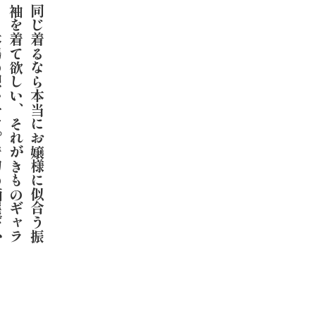
同
じ
着
る
な
ら
本
当
に
お
嬢
様
に
似
合
う
振
袖
を
着
て
欲
し
い
、
そ
れ
が
き
も
の
ギ
ャ
ラ
リ
ー
本
嶋
の
想
い
で
す
。
着
物
の
柄
選
び
か
ら
帯
、
帯
ジ
メ
、
帯
揚
げ
、
重
ね
衿
、
オ
リ
ジ
ナ
ル
小
物
ま
で
お
嬢
様
を
最
高
に
光
ら
せ
る
コ
ー
デ
ィ
ネ
ー
ト
を
心
が
け
て
お
り
ま
す