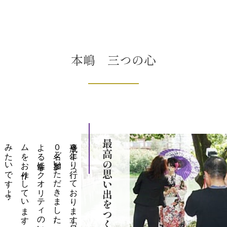
本嶋 三つの心
♪
平成６
年よ
り
行っ
て
お
り
ま
す
「振袖ロ
ケ
撮影会」は
年々参加者も
増え
、
令和４
年度は
約１
８
０
名ご
参加い
た
だ
き
ま
し
た
。
プ
ロ
の
カ
メ
ラ
マ
ン
に
よ
る
非常に
ク
オ
リ
テ
ィ
の
高い
メ
モ
リ
ア
ル
ア
ル
バ
ム
を
お
作り
し
て
い
ま
す
。
ま
る
で
プ
ロ
の
モ
デ
ル
み
た
い
で
す
よ
最高の思い出をつくります！