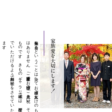
。
振袖を
着る
と
い
う
こ
と
は
決し
て
お
嬢様ご
本人だ
け
の
も
の
で
は
あ
り
ま
せ
ん
。
ご
家族皆様で
お
嬢様の
ご
成人を
祝い
、
そ
の
成長を
慶ぶ
も
の
で
す
。
き
も
の
ギ
ャ
ラ
リ
ー本嶋で
は
、
皆様が
心よ
り
喜ん
で
い
た
だ
け
る
よ
う
精一杯お
手伝い
を
さ
せ
て
い
た
だ
き
ま
す
家族愛を大切にします！