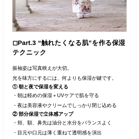
◻︎Part.3 “触れたくなる肌”を作る保湿
テクニック
振袖姿は写真映えが大切。
光を味方にするには、何よりも保湿が鍵です。
① 朝と夜で保湿を変える
・朝は軽めの保湿＋UVケアで肌を守る
・夜は美容液やクリームでしっかり閉じ込める
② 部分保湿で立体感アップ
・頬、額、鼻先は油分と水分をバランスよく
・目元や口元は薄く重ねて透明感を演出