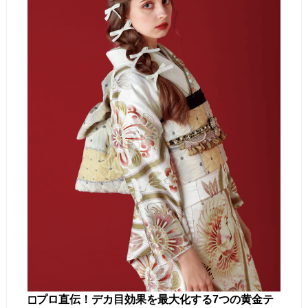
◻︎プロ直伝！デカ目効果を最大化する7つの黄金テ