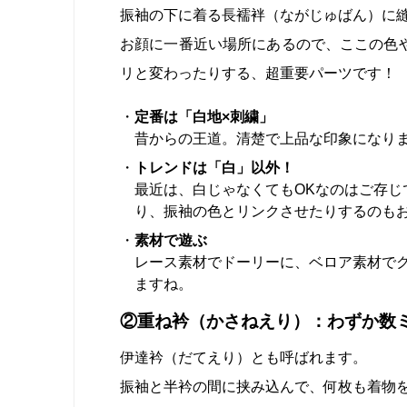
振袖の下に着る長襦袢（ながじゅばん）に
お顔に一番近い場所にあるので、ここの色
リと変わったりする、超重要パーツです！
定番は「白地×刺繍」
昔からの王道。清楚で上品な印象になり
トレンドは「白」以外！
最近は、白じゃなくてもOKなのはご存
り、振袖の色とリンクさせたりするのも
素材で遊ぶ
レース素材でドーリーに、ベロア素材で
ますね。
②重ね衿（かさねえり）：わずか数
伊達衿（だてえり）とも呼ばれます。
振袖と半衿の間に挟み込んで、何枚も着物